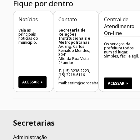
Fique por dentro
Notícias
Contato
Central de
Atendimento
Veja as
Secretaria de
On-line
principais
Relações
notícias do
Institucionais e
município.
Metropolitanas
Os serviços da
Av. Eng. Carlos
prefeitura todos
Reinaldo Mendes,
num só lugar.
3041
Simples, fácil e ágil.
Alto da Boa Vista -
2º andar
T.
(15) 3238.2223,
(15) 3218-6116
E-
ACESSAR
mail:
serim@sorocaba.sp.gov.br
ACESSAR
Secretarias
Administração